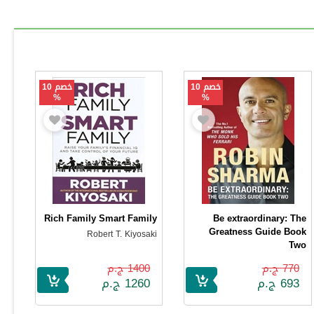
خصم 10
خصم 10
%
%
Rich Family Smart Family
Be extraordinary: The
Greatness Guide Book
Robert T. Kiyosaki
Two
Robin Sharma
770 ج.م
1400 ج.م
693 ج.م
1260 ج.م