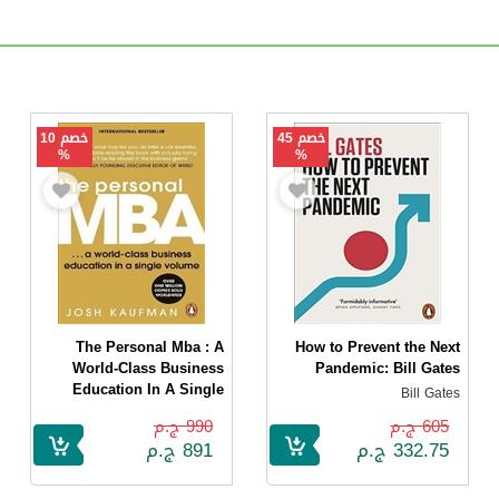
خصم 45
خصم 10
%
%
The Personal Mba : A
How to Prevent the Next
World-Class Business
Pandemic: Bill Gates
Education In A Single
Bill Gates
Volume
605 ج.م
990 ج.م
Josh Kaufman
332.75 ج.م
891 ج.م