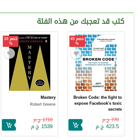
كتب قد تعجبك من هذه الفئة
خصم 45
خصم 10
%
%
Mastery
Broken Code: the fight to
expose Facebook's toxic
Robert Greene
secrets
Jeff Horwitz
770 ج.م
1710 ج.م
423.5 ج.م
1539 ج.م