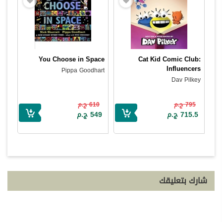
You Choose in Space
Cat Kid Comic Club:
Influencers
Pippa Goodhart
Dav Pilkey
795 ج.م
610 ج.م
715.5 ج.م
549 ج.م
شارك بتعليقك