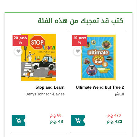
كتب قد تعجبك من هذه الفئة
خصم 10
خصم 20
%
%
Stop and Learn
Ultimate Weird but True 2
الناشر
Denys Johnson-Davies
470 ج.م
60 ج.م
423 ج.م
48 ج.م