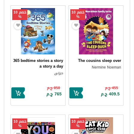
خصم 10
خصم 10
%
%
365 bedtime stories a story
The cousins sleep over
a story a day
Nermine Noeman
ديزنى
455 ج.م
850 ج.م
409.5 ج.م
765 ج.م
خصم 10
خصم 10
%
%