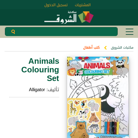
المشتريات
تسجيل الدخول
مكتبات الشروق
كتب أطفال
Animals
Colouring
Set
تأليف:
Alligator