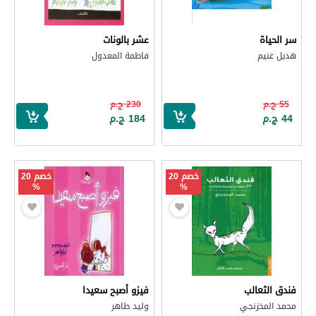
سر الحياة
عشر بالونات
هديل غنيم
فاطمة المعدول
55 ج.م
230 ج.م
44 ج.م
184 ج.م
خصم 20
خصم 20
%
%
فندق الثعالب
فيزو أصبح سعيدا
محمد المخزنجي
وليد طاهر