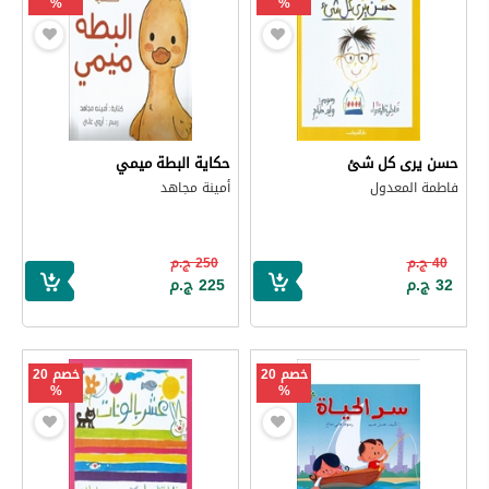
%
%
حسن يرى كل شئ
حكاية البطة ميمي
فاطمة المعدول
أمينة مجاهد
40 ج.م
250 ج.م
32 ج.م
225 ج.م
خصم 20
خصم 20
%
%