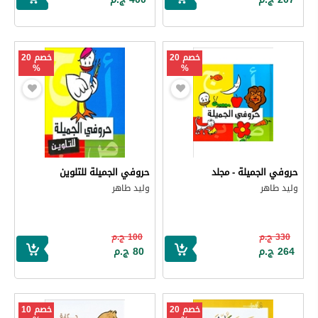
خصم 20
خصم 20
%
%
حروفي الجميلة - مجلد
حروفي الجميلة للتلوين
وليد طاهر
وليد طاهر
330 ج.م
100 ج.م
264 ج.م
80 ج.م
خصم 20
خصم 10