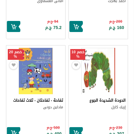
أحمد بهجت
أمانى العشماوى
200 ج.م
94 ج.م
160 ج.م
75.2 ج.م
خصم 10
خصم 20
%
%
الدودة الشديدة الجوع
تفاحة - تفاحتان - ثلاث تفاحات
إريك كارل
مادلين دونى
230 ج.م
500 ج.م
207 ج.م
400 ج.م