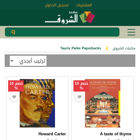
المشتريات
تسجيل الدخول
مكتبات الشروق
Tauris Parke Paperbacks
خصم 10
خصم 10
%
%
Howard Carter
A taste of thyme