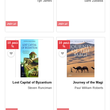
Tgh James
Sami Zubaida
غير متوفر
غير متوفر
خصم 10
خصم 10
%
%
Lost Capital of Byzantium
Journey of the Magi
Steven Runciman
Paul William Roberts