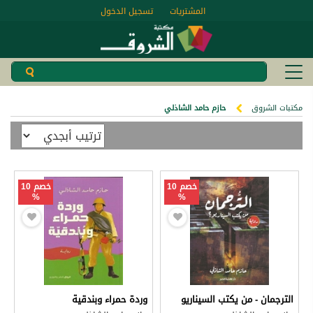
المشتريات
تسجيل الدخول
مكتبات الشروق
حازم حامد الشاذلي
خصم 10
خصم 10
%
%
الترجمان - من يكتب السيناريو
وردة حمراء وبندقية