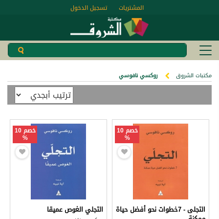
المشتريات
تسجيل الدخول
مكتبات الشروق
روكسي نافوسي
خصم 10
خصم 10
%
%
التجلى - 7خطوات نحو أفضل حياة
التجلي الغوص عميقا
ممكنة