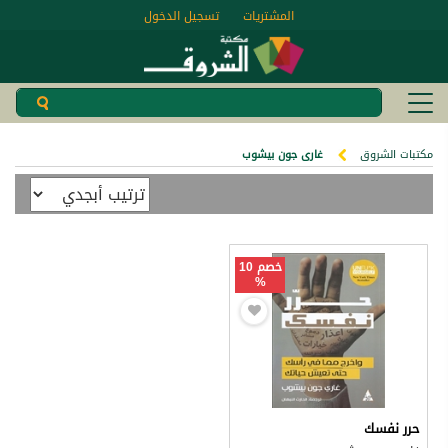
المشتريات
تسجيل الدخول
مكتبات الشروق
غارى جون بيشوب
خصم 10
%
حرر نفسك