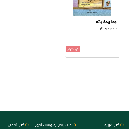
جحا وحكاياته
ياسر دويدار
غير متوفر
كتب عربية
كتب إنجليزية ولغات أخرى
كتب أطفال