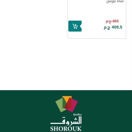
شانا بيرسن
455 ج.م
409.5 ج.م