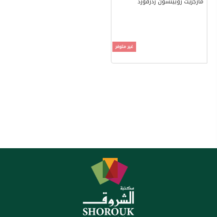
مارجريت روبينسون رذرفورد
غير متوفر