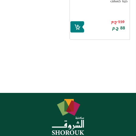
دينا حشمت
110 ج.م
88 ج.م