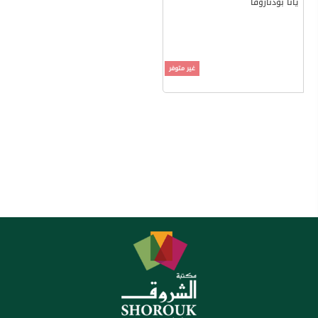
يانا بودناروفا
غير متوفر