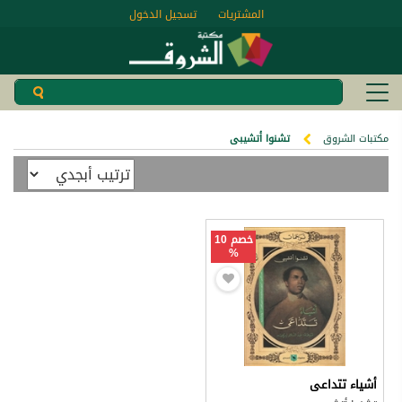
المشتريات
تسجيل الدخول
مكتبات الشروق
تشنوا أتشيبى
خصم 10
%
أشياء تتداعى