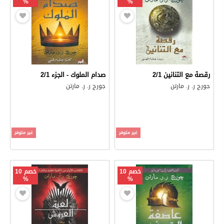
%
%
رقصة مع التنانين 2/1
صدام الملوك - الجزء 2/1
جورج ر. ر. مارتن
جورج ر. ر. مارتن
غير متوفر
غير متوفر
خصم 10
خصم 10
%
%