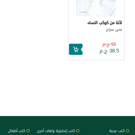
لأننا من كوكب النساء
منى سراج
55 ج.م
38.5 ج.م
كتب عربية
كتب إنجليزية ولغات أخرى
كتب أطفال