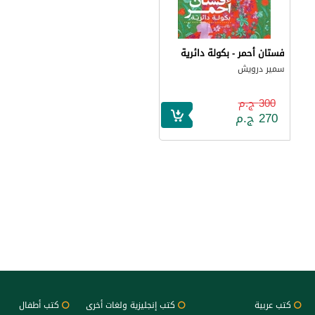
فستان أحمر - بكولة دائرية
سمير درويش
300 ج.م
270 ج.م
كتب عربية
كتب إنجليزية ولغات أخرى
كتب أطفال