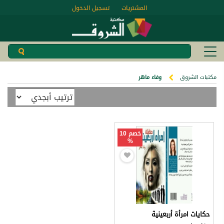
المشتريات
تسجيل الدخول
مكتبات الشروق
وفاء ماهر
خصم 10
%
حكايات امرأة أربعينية