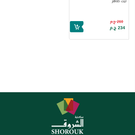
ليث طاهر
260 ج.م
234 ج.م