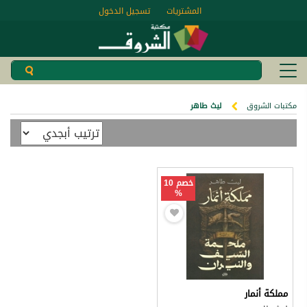
المشتريات
تسجيل الدخول
مكتبات الشروق
ليث طاهر
خصم 10
%
مملكة أنمار