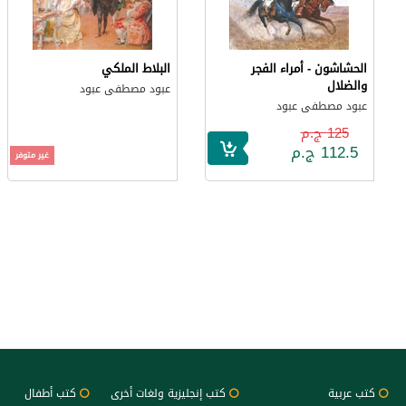
الحشاشون - أمراء الفجر
البلاط الملكي
والضلال
عبود مصطفى عبود
عبود مصطفى عبود
125 ج.م
112.5 ج.م
غير متوفر
كتب عربية
كتب إنجليزية ولغات أخرى
كتب أطفال