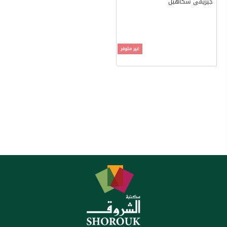
جيريمى سكاهيل
غير متوفر