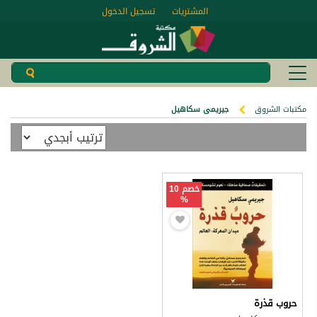
المشتريات
تسجيل الدخول
مكتبات الشروق
جيريمى سكاهيل
خصم 10
%
حروب قذرة