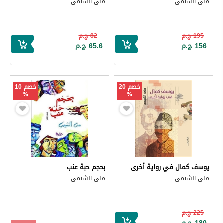
منى الشيمى
منى الشيمى
195 ج.م
82 ج.م
156 ج.م
65.6 ج.م
خصم 20
خصم 10
%
%
يوسف كمال في رواية أخرى
بحجم حبة عنب
منى الشيمى
منى الشيمى
225 ج.م
180 ج.م