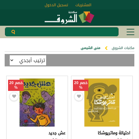
المشتريات
تسجيل الدخول
مكتبات الشروق
منى الشيمى
خصم 20
خصم 20
%
%
احتيالة وماتريوشكا
عش جديد