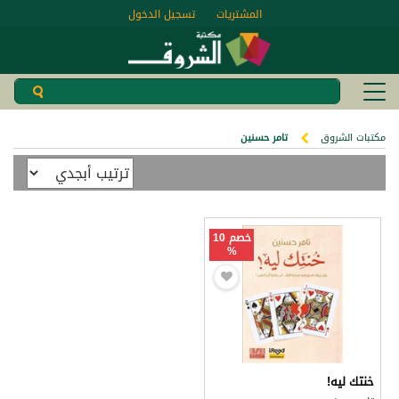
المشتريات
تسجيل الدخول
مكتبات الشروق
تامر حسنين
خصم 10
%
خنتك ليه!