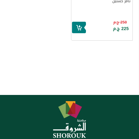
تامر حسنين
250 ج.م
225 ج.م