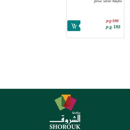
لطيفه محمد سالم
240 ج.م
192 ج.م