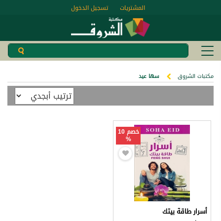
المشتريات
تسجيل الدخول
مكتبات الشروق
سها عيد
خصم 10
%
أسرار طاقة بيتك