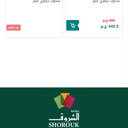
سكوت جيفري ميلر
سكوت جيفري ميلر
495 ج.م
445.5 ج.م
غير متوفر