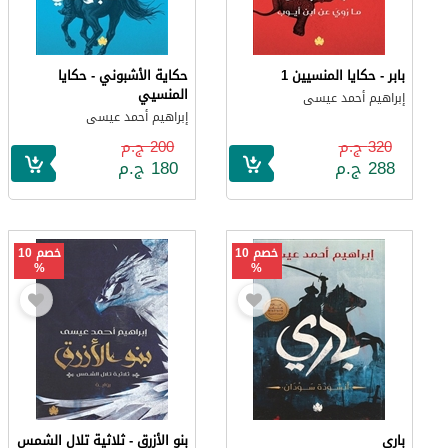
بابر - حكايا المنسيين 1
حكاية الأشبوني - حكايا
المنسيي
إبراهيم أحمد عيسى
إبراهيم أحمد عيسى
320 ج.م
200 ج.م
288 ج.م
180 ج.م
خصم 10
خصم 10
%
%
باري
بنو الأزرق - ثلاثية تلال الشمس