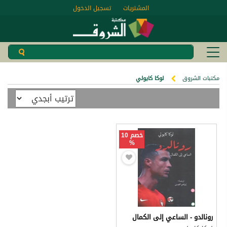
المشتريات
تسجيل الدخول
مكتبات الشروق
لوكا كايولي
خصم 10
%
رونالدو - الساعي إلى الكمال