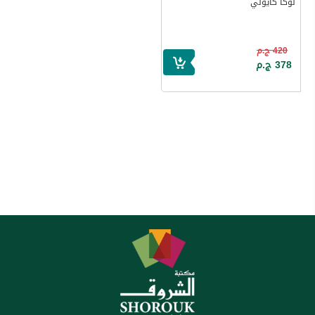
لوكا كايولي
420 ج.م
378 ج.م