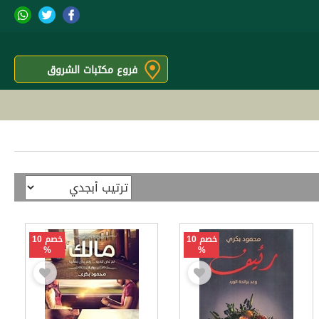
فروع مكتبات الشروق
خصم 10
خصم 10
%
%