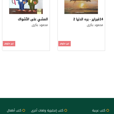
14فبراير - بره الدنيا 2
المشي على الأشواك
محمود بكرى
محمود بكرى
غير متوفر
غير متوفر
كتب عربية
كتب إنجليزية ولغات أخرى
كتب أطفال