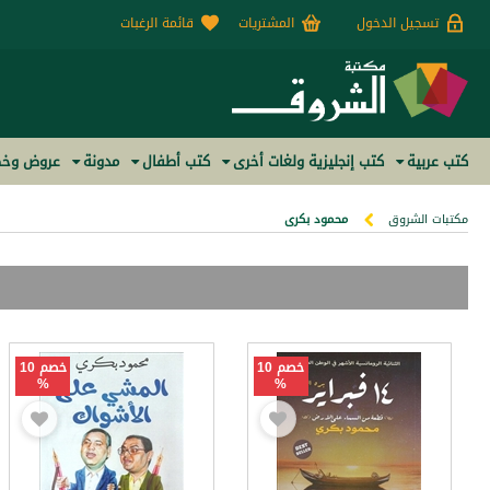
تسجيل الدخول
المشتريات
قائمة الرغبات
كتب عربية
كتب إنجليزية ولغات أخرى
كتب أطفال
مدونة
عروض وخص
مكتبات الشروق
محمود بكرى
خصم 10
خصم 10
%
%