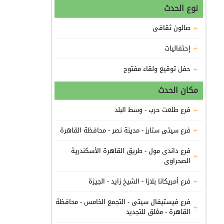
نوع الحدث
صالون ثقافى
إحتفاليات
حفل توقيع ولقاء مفتوح
مكان الحدث
فرع طلعت حرب - وسط البلد
فرع سيتى ستارز - مدينة نصر - محافظة القاهرة
فرع داندى مول - طريق القاهرة الأسكندرية
الصحراوى
فرع أمريكانا بلازا - الشيخ زايد - الجيزة
فرع فيستيفال سيتى - التجمع الخامس - محافظة
القاهرة - مغلق للتجديد