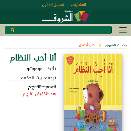
المشتريات
تسجيل الدخول
مكتبات الشروق
كتب أطفال
أنا أحب النظام
تأليف:
موموشو
ترجمة: بيت الحكمة
السعر :
90 ج.م
بعد التخفيض
81 ج.م