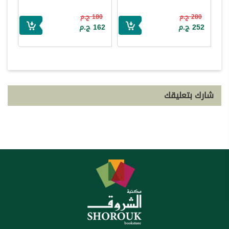
280 ج.م
180 ج.م
252 ج.م
162 ج.م
شارك بتعليقك