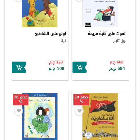
الموت على كنبة مريحة
لولو على الشاطئ
بول تايلر
نينا
660 ج.م
120 ج.م
594 ج.م
108 ج.م
خصم 10
خصم 20
%
%