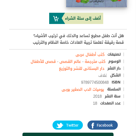
أضف إلى سلة الشراء
هل أنت طفل مطيع تساعد والدتك في ترتيب الأشياء؟
قصة رقيقة تعلمنا تربية العادات خاصة النظام والترتيب
كتب أطفال عربى
تصنيفات
كتب مترجمة
-
عالم القصص
-
قصص للأطفال
الوسوم
دار البستانى للنشر والتوزيع
دار النشر
غلاف
الشكل
9789774500848
ISBN
يوميات الدب الصغير بوبى
السلسلة
2018
سنة النشر
18
عدد الصفحات