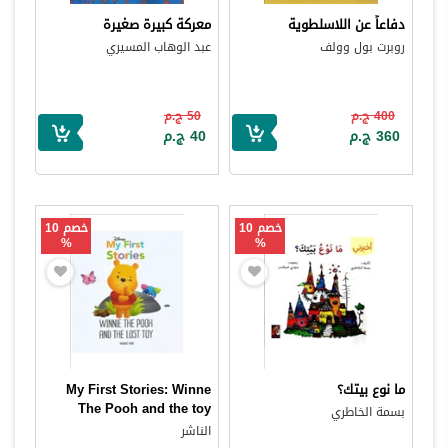
دفاعاً عن اللاسلطوية
معركة كبيرة صغيرة
روبرت بول وولف
عبد الوهاب المسيري
400 ج.م
50 ج.م
360 ج.م
40 ج.م
خصم 10
خصم 10
%
%
ما نوع بيتك؟
My First Stories: Winne
The Pooh and the toy
بسمة الخاطري
الناشر