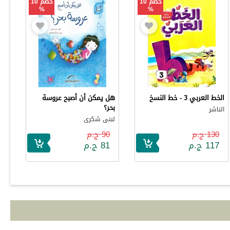
خصم 10
خصم 10
%
%
الخط العربي 3 - خط النسخ
هل يمكن أن أصبح عروسة
بحر؟
الناشر
لبنى شكرى
130 ج.م
90 ج.م
117 ج.م
81 ج.م