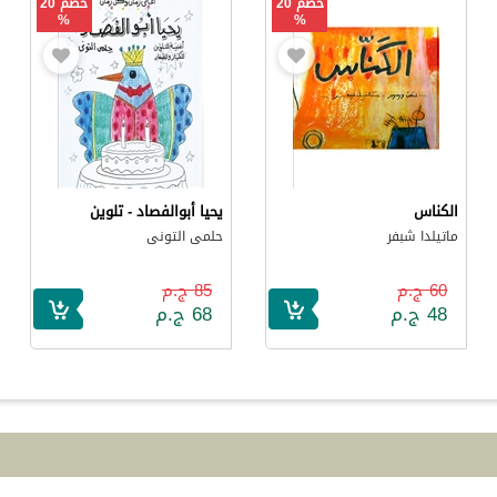
خصم 20
خصم 20
%
%
الكناس
يحيا أبوالفصاد - تلوين
ماتيلدا شبفر
حلمى التونى
60 ج.م
85 ج.م
48 ج.م
68 ج.م