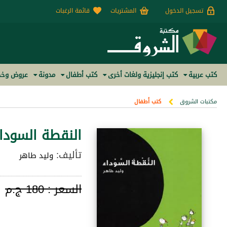
تسجيل الدخول
المشتريات
قائمة الرغبات
كتب عربية
كتب إنجليزية ولغات أخرى
كتب أطفال
مدونة
عروض وخص
مكتبات الشروق
كتب أطفال
النقطة السودا
تأليف:
وليد طاهر
السعر :
180 ج.م