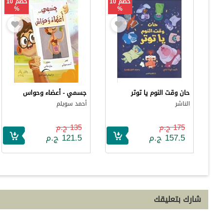
خصم 10
خصم 10
%
%
حان وقت النوم يا توتر
جسمي - أعضاء وحواس
الناشر
أحمد سويلم
175 ج.م
135 ج.م
157.5 ج.م
121.5 ج.م
شارك بتعليقك