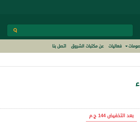
ومات
فعاليات
عن مكتبات الشروق
اتصل بنا
ء
بعد التخفيض
144 ج.م