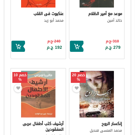
موعد مع أمير الظلام
عنكبوت فى القلب
خالد أمين
محمد أبو زيد
310 ج.م
240 ج.م
279 ج.م
192 ج.م
خصم 20
خصم 10
%
%
إنكسار الروح
أرشيف كتب أطفال عربى
المفقودين
محمد المنسى قنديل