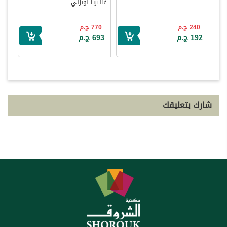
فاليريا لويزلي
240 ج.م
770 ج.م
192 ج.م
693 ج.م
شارك بتعليقك