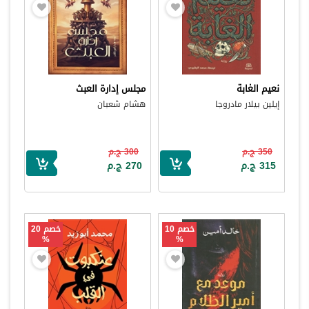
نعيم الغابة
مجلس إدارة العبث
إيلين بيلار مادروجا
هشام شعبان
350 ج.م
300 ج.م
315 ج.م
270 ج.م
خصم 10
خصم 20
%
%