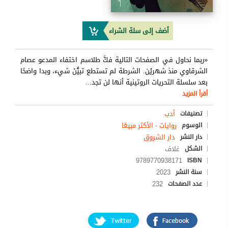
أضف إلى سلة الشراء
«ربما نحاول في الصفحات التالية فكَّ طلاسم اختفاء المدعو عصام
الشرقاوي منذ شهريْن. الشرطة لم تستطع تبيُّنَ شيء، وبدا واضحًا
بعد سلسلة التحريات الروتينية أنها لن تجد
…
أقرأ المزيد
أدب
تصنيفات
روايات
-
الأكثر مبيعًا
الوسوم
دار الشروق
دار النشر
غلاف
الشكل
9789770938171
ISBN
2023
سنة النشر
232
عدد الصفحات