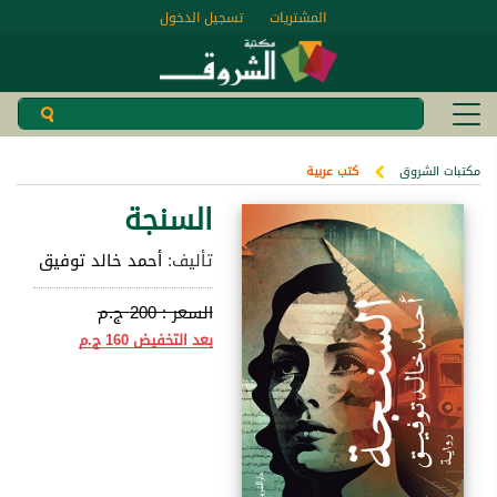
المشتريات
تسجيل الدخول
مكتبات الشروق
كتب عربية
السنجة
تأليف:
أحمد خالد توفيق
السعر :
200 ج.م
بعد التخفيض
160 ج.م