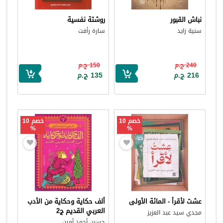
نباش القبور
روشتة نفسية
سنية زايد
سارة رأفت
240 ج.م
150 ج.م
216 ج.م
135 ج.م
خصم 10
خصم 10
%
%
عشت لأقرأ - المائة الأولى
ألف حكاية وحكاية من الأدب
العربي القديم ج2
مجدي سيد عبد العزيز
حسين أحمد أمين