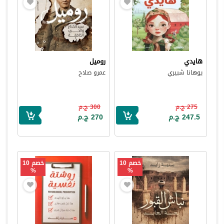
هايدي
روميل
يوهانا شبيري
عمرو صلاح
275 ج.م
300 ج.م
247.5 ج.م
270 ج.م
خصم 10
خصم 10
%
%