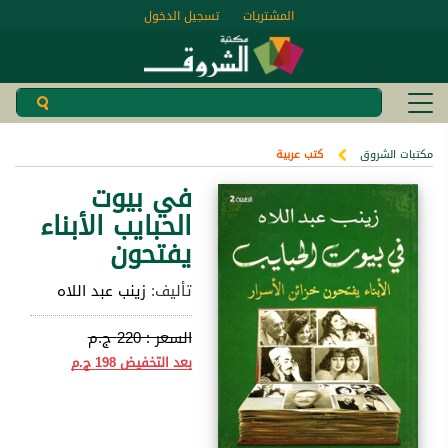
المشتريات
تسجيل الدخول
مكتبات الشروق
كتب عربية
في بيوت
الحبايب الأبناء
يفتحون
تأليف:
زينب عبد اللاه
السعر :
220 ج.م
بعد التخفيض
198 ج.م