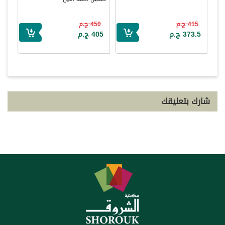
415 ج.م
450 ج.م
373.5 ج.م
405 ج.م
شارك بتعليقك