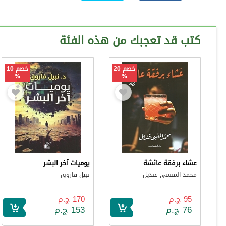
كتب قد تعجبك من هذه الفئة
خصم 20
خصم 10
%
%
عشاء برفقة عائشة
يوميات آخر البشر
محمد المنسى قنديل
نبيل فاروق
95 ج.م
170 ج.م
76 ج.م
153 ج.م