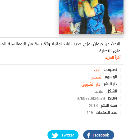
البحث عن حيوان رمزي جديد للبلاد نوڨيلا وتكريسة من الرومانسية المش
على التصنيف
…
أقرأ المزيد
أدب
تصنيفات
قصص
الوسوم
دار الشروق
دار النشر
غلاف
الشكل
9789770934579
ISBN
2018
سنة النشر
115
عدد الصفحات