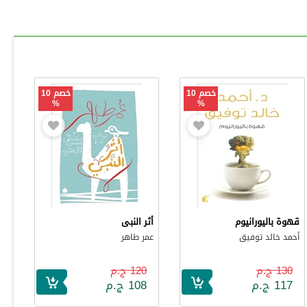
خصم 10
خصم 10
%
%
قهوة باليورانيوم
أثر النبى
أحمد خالد توفيق
عمر طاهر
130 ج.م
120 ج.م
117 ج.م
108 ج.م