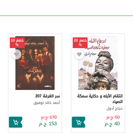
خصم 20
خصم 10
%
%
انتقام الأبله و حكاية سمكة
سر الغرفة 207
الصياد
أحمد خالد توفيق
حجاج أدول
50 ج.م
170 ج.م
40 ج.م
153 ج.م