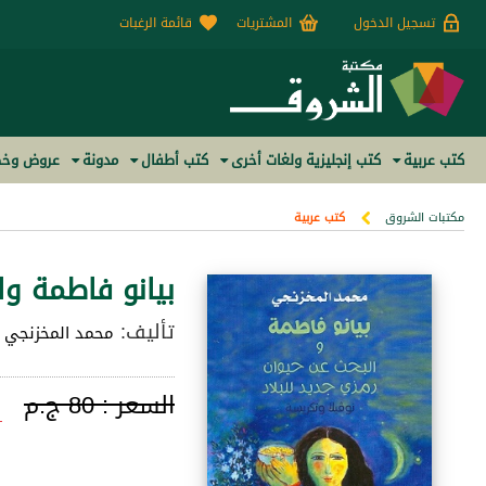
تسجيل الدخول
المشتريات
قائمة الرغبات
كتب عربية
كتب إنجليزية ولغات أخرى
كتب أطفال
مدونة
عروض وخص
مكتبات الشروق
كتب عربية
بيانو فاطمة وا
تأليف:
محمد المخزنجي
السعر :
80 ج.م