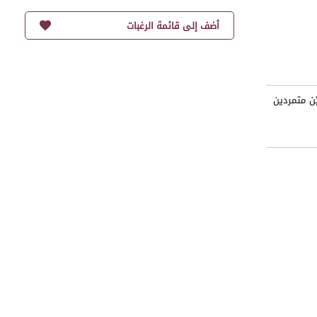
أضف إلى قائمة الرغبات
ْن متمردين