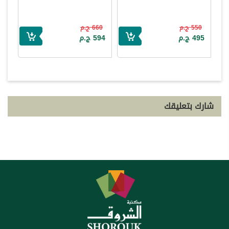
550 ج.م
660 ج.م
495 ج.م
594 ج.م
شارك بتعليقك