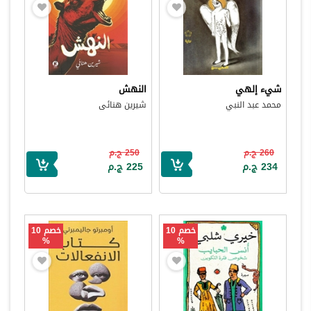
شيء إلهي
النهش
محمد عبد النبي
شيرين هنائى
260 ج.م
250 ج.م
234 ج.م
225 ج.م
خصم 10
خصم 10
%
%