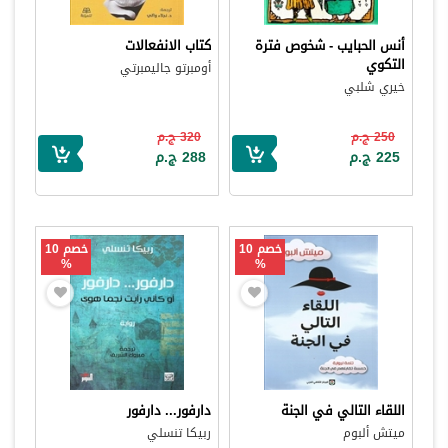
أنس الحبايب - شخوص فترة
كتاب الانفعالات
التكوي
أومبرتو جاليمبرتي
خيري شلبي
250 ج.م
320 ج.م
225 ج.م
288 ج.م
خصم 10
خصم 10
%
%
اللقاء التالي في الجنة
دارفور... دارفور
ميتش ألبوم
ربيكا تنسلي