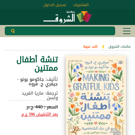
المشتريات
تسجيل الدخول
مكتبات الشروق
كتب عربية
تنشة أطفال
ممتنين
تأليف:
جاكومو بونو
-
جيفري ج. فروه
ترجمة: ماريا الفريد
ولسن
السعر :
440 ج.م
بعد التخفيض
396 ج.م