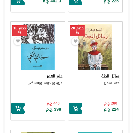
225 ج.م
402.3 ج.م
خصم 20
خصم 10
%
%
رسائل الجنة
حلم العمر
أحمد سمير
فيودور دوستويفسكى
280 ج.م
440 ج.م
224 ج.م
396 ج.م