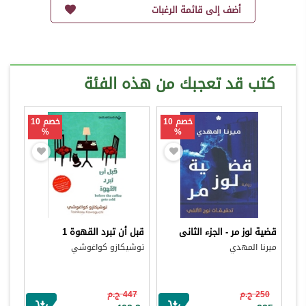
أضف إلى قائمة الرغبات
كتب قد تعجبك من هذه الفئة
خصم 10
خصم 10
%
%
قضية لوز مر - الجزء الثانى
قبل أن تبرد القهوة 1
ميرنا المهدي
توشيكازو كواغوشي
250 ج.م
447 ج.م