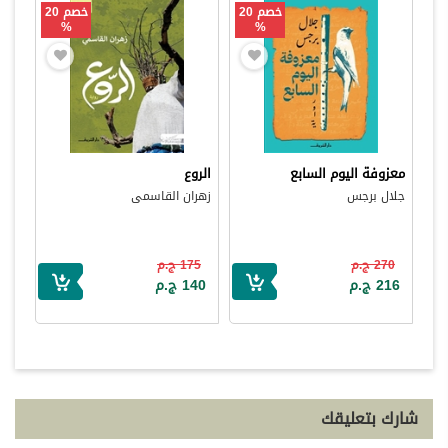
خصم 20
خصم 20
%
%
معزوفة اليوم السابع
الروع
جلال برجس
زهران القاسمى
270 ج.م
175 ج.م
216 ج.م
140 ج.م
شارك بتعليقك