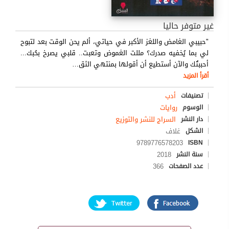
غير متوفر حاليا
"حبيبي الغامض واللغز الأكبر في حياتي، ألم يحن الوقت بعد لتبوح
لي بما يُخفيه صدرك؟ مللت الغموض وتعبت.. قلبي يصرخ بحُبك...
أحببتُك والآن أستطيع أن أقولها بمنتهي الثق
…
أقرأ المزيد
أدب
تصنيفات
روايات
الوسوم
السراج للنشر والتوزيع
دار النشر
غلاف
الشكل
9789776578203
ISBN
2018
سنة النشر
366
عدد الصفحات