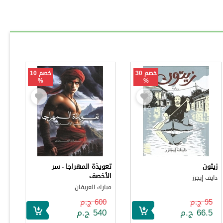
خصم 30
خصم 10
%
%
زيتون
تعويذة المهراجا - سر
الأخصف
دايف إيجرز
مبارك العريفان
95 ج.م
600 ج.م
66.5 ج.م
540 ج.م