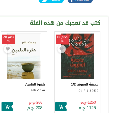
كتب قد تعجبك من هذه الفئة
خصم 10
خصم 20
%
%
عاصفة السيوف 1/2
شفرة العلمين
جورج ر. ر. مارتن
مدحت نافع
1250 ج.م
260 ج.م
1125 ج.م
208 ج.م