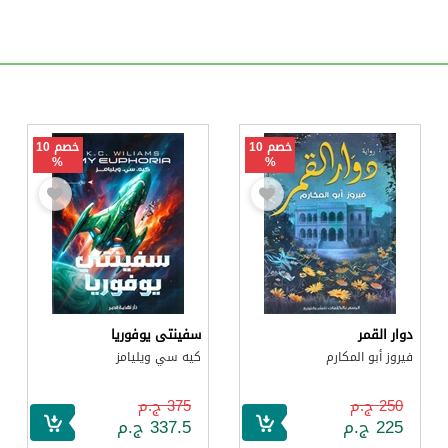
خصم 10
خصم 10
%
%
دوار القمر
سفينتى يوفوريا
فيروز أبو المكارم
كيه سي ويليامز
250 ج.م
375 ج.م
225 ج.م
337.5 ج.م