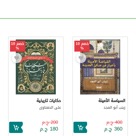
خصم 10
خصم 10
%
%
السياسة الأمينة
حكايات تاريخية
زينب أبو المجد
على الحفناوى
400 ج.م
200 ج.م
360 ج.م
180 ج.م