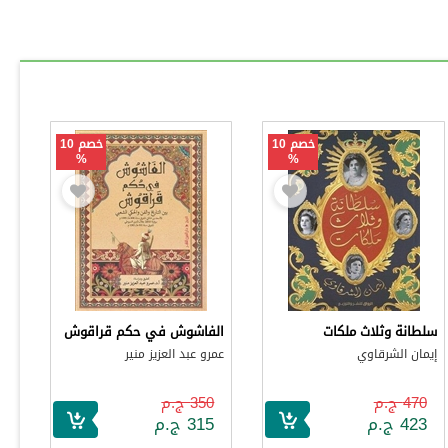
خصم 10
خصم 10
%
%
سلطانة وثلاث ملكات
الفاشوش في حكم قراقوش
إيمان الشرقاوي
عمرو عبد العزيز منير
470 ج.م
350 ج.م
423 ج.م
315 ج.م