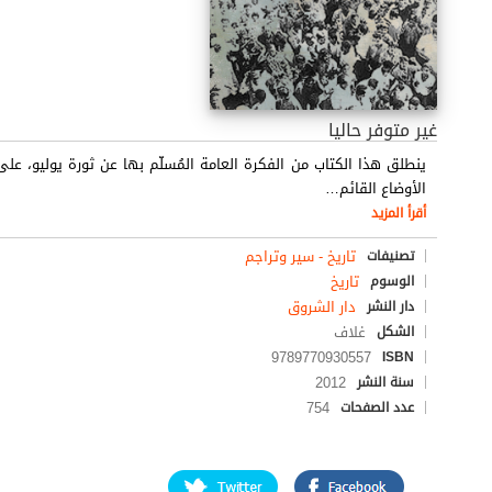
غير متوفر حاليا
ينطلق هذا الكتاب من الفكرة العامة المُسلّم بها عن ثورة يوليو، عل
الأوضاع القائم
…
أقرأ المزيد
تاريخ - سير وتراجم
تصنيفات
تاريخ
الوسوم
دار الشروق
دار النشر
غلاف
الشكل
9789770930557
ISBN
2012
سنة النشر
754
عدد الصفحات