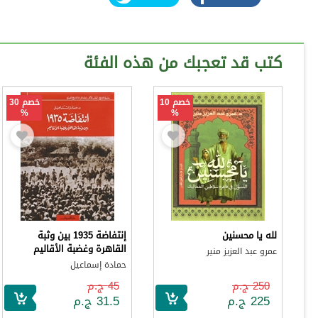
كتب قد تعجبك من هذه الفئة
خصم 10
خصم 30
%
%
لله يا محسنين
إنتفاضة 1935 بين وثبة
القاهرة وغضبة الأقاليم
عمرو عبد العزيز منير
حمادة إسماعيل
250 ج.م
45 ج.م
225 ج.م
31.5 ج.م