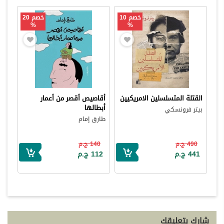
خصم 10
خصم 20
%
%
القتلة المتسلسلين الامريكيين
أقاصيص أقصر من أعمار
أبطالها
بيتر فرونسكي
طارق إمام
490 ج.م
140 ج.م
441 ج.م
112 ج.م
شارك بتعليقك