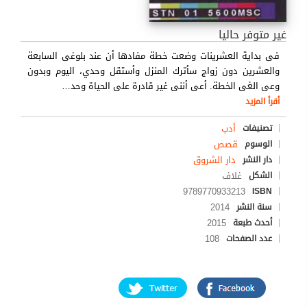
غير متوفر حاليا
فى بداية العشرينات وضعت خطة مفادها أن عند بلوغى السابعة
والعشرين دون زواج سأترك المنزل وأستقل وحدي، اليوم وبدون
وعى الغى الخطة. أعى أننى غير قادرة على الحياة وحد
…
أقرأ المزيد
أدب
تصنيفات
قصص
الوسوم
دار الشروق
دار النشر
غلاف
الشكل
9789770933213
ISBN
2014
سنة النشر
2015
أحدث طبعة
108
عدد الصفحات