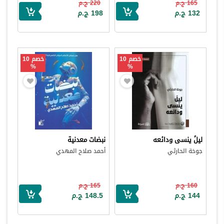
165 ج.م
220 ج.م
132 ج.م
198 ج.م
خصم 10
خصم 10
%
%
ليلً ينسى ودائعه
نبضات معدنية
جوخة الحارثي
أحمد صلاح المهدي
160 ج.م
165 ج.م
144 ج.م
148.5 ج.م