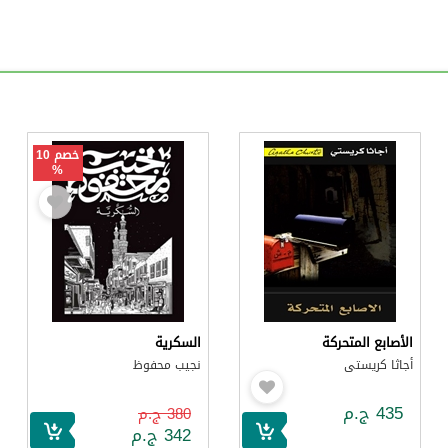
خصم 10
%
الأصابع المتحركة
السكرية
أجاثا كريستى
نجيب محفوظ
435 ج.م
380 ج.م
342 ج.م