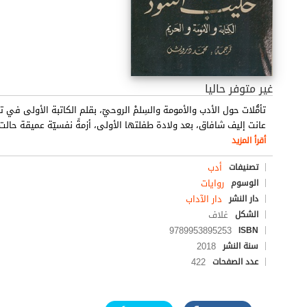
غير متوفر حاليا
تأمُّلات حول الأدب والأمومة والسِلمْ الروحيّ، بقلم الكاتبة الأولى في تر
عانت إليف شافاق، بعد ولادة طفلتها الأولى، أزمةً نفسيّة عميقة حالت 
أقرأ المزيد
أدب
تصنيفات
روايات
الوسوم
دار الآداب
دار النشر
غلاف
الشكل
9789953895253
ISBN
2018
سنة النشر
422
عدد الصفحات