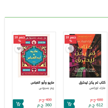
خصم 10
خصم 10
%
%
كتاب لم يكن ليحترق
ماريو وأبو العباس
مارك لورانس
ريم بسيونى
680 ج.م
400 ج.م
612 ج.م
360 ج.م