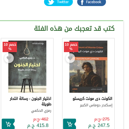
كتب قد تعجبك من هذه الفئة
خصم 10
خصم 10
%
%
الكونت دى مونت كريستو
اختيار الجنون - رسالة انتحار
طويلة
إسكندر دوماس الكبير
رمزي الحكمي
275 ج.م
462 ج.م
247.5 ج.م
415.8 ج.م