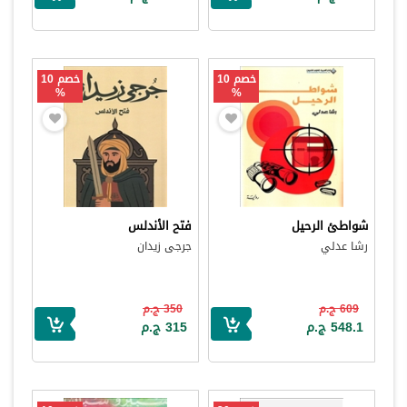
خصم 10
خصم 10
%
%
شواطئ الرحيل
فتح الأندلس
رشا عدلي
جرجى زيدان
609 ج.م
350 ج.م
548.1 ج.م
315 ج.م