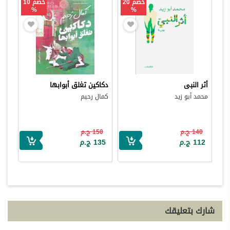
خصم 20
خصم 10
%
%
أثر النبى
دكاكين تغلق أبوابها
محمد أبو زيد
كمال رحيم
140 ج.م
150 ج.م
112 ج.م
135 ج.م
شارك بتعليقك