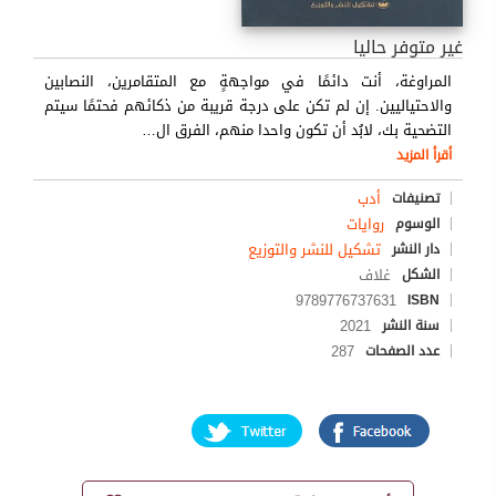
غير متوفر حاليا
المراوغة، أنت دائمًا في مواجهةٍ مع المتقامرين، النصابين
والاحتياليين. إن لم تكن على درجة قريبة من ذكائهم فحتمًا سيتم
التضحية بك، لابُد أن تكون واحدا منهم، الفرق ال
…
أقرأ المزيد
أدب
تصنيفات
روايات
الوسوم
تشكيل للنشر والتوزيع
دار النشر
غلاف
الشكل
9789776737631
ISBN
2021
سنة النشر
287
عدد الصفحات