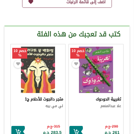
أضف إلى قائمة الرغبات
كتب قد تعجبك من هذه الفئة
خصم 10
خصم 10
%
%
تغريبة الدودوك
متجر دالجوت للأحلام ج1
علا عبدالمنعم
لي مي ييه
290 ج.م
315 ج.م
261 ج.م
283.5 ج.م