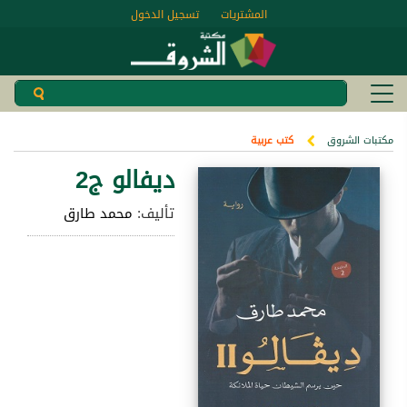
المشتريات
تسجيل الدخول
مكتبات الشروق
كتب عربية
ديفالو ج2
تأليف:
محمد طارق