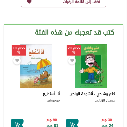
أضف إلى قائمة الرغبات
كتب قد تعجبك من هذه الفئة
خصم 20
خصم 10
%
%
نغم وشادي - أنشودة الوادى
أنا أستطيع
حسين الزناتى
موموشو
30 ج.م
90 ج.م
24 ج.م
81 ج.م