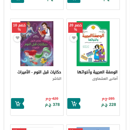
خصم 20
خصم 10
%
%
الوصفة العجيبة وأخواتها
حكايات قبل النوم - الأميرات
أمانى العشماوى
الناشر
285 ج.م
420 ج.م
228 ج.م
378 ج.م