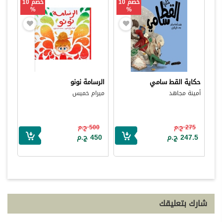
خصم 10
خصم 10
%
%
حكاية القط سامي
الرسامة نونو
أمينة مجاهد
ميرام خميس
275 ج.م
500 ج.م
247.5 ج.م
450 ج.م
شارك بتعليقك