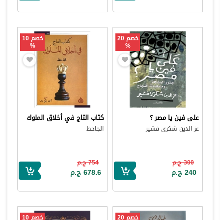
خصم 20
خصم 10
%
%
على فين يا مصر ؟
كتاب التاج في أخلاق الملوك
عز الدين شكرى فشير
الجاحظ
300 ج.م
754 ج.م
240 ج.م
678.6 ج.م
خصم 20
خصم 10