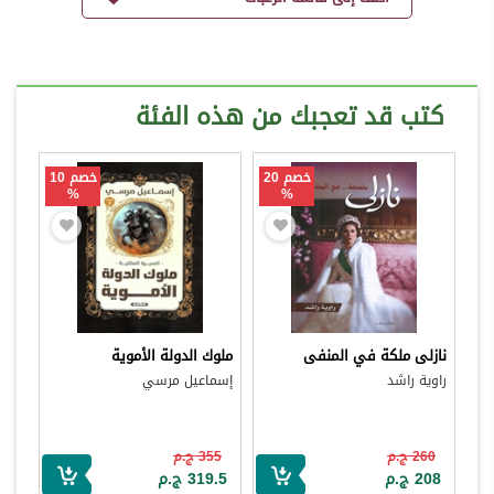
كتب قد تعجبك من هذه الفئة
خصم 20
خصم 10
%
%
نازلى ملكة في المنفى
ملوك الدولة الأموية
راوية راشد
إسماعيل مرسي
260 ج.م
355 ج.م
208 ج.م
319.5 ج.م