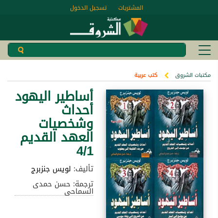
المشتريات
تسجيل الدخول
مكتبات الشروق
كتب عربية
أساطير اليهود
أحداث
وشخصيات
العهد القديم
4/1
تأليف:
لويس جنزبرج
ترجمة: حسن حمدى
السماحى