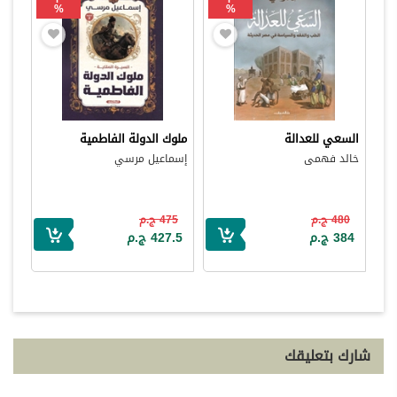
%
%
السعي للعدالة
ملوك الدولة الفاطمية
خالد فهمى
إسماعيل مرسي
480 ج.م
475 ج.م
384 ج.م
427.5 ج.م
شارك بتعليقك