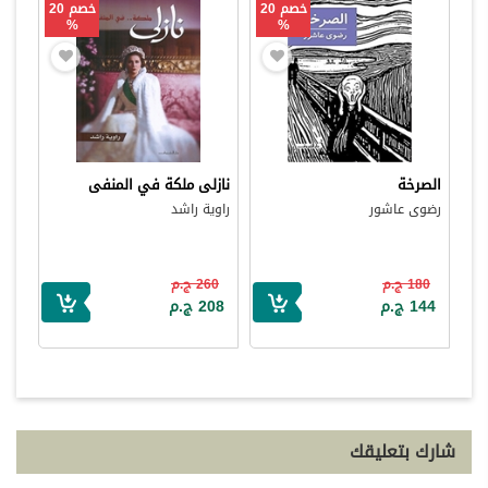
خصم 20
خصم 20
%
%
الصرخة
نازلى ملكة في المنفى
رضوى عاشور
راوية راشد
180 ج.م
260 ج.م
144 ج.م
208 ج.م
شارك بتعليقك