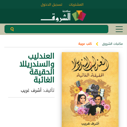
المشتريات
تسجيل الدخول
مكتبات الشروق
كتب عربية
العندليب
والسندريللا
الحقيقة
الغائبة
تأليف:
أشرف غريب