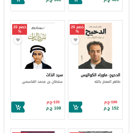
خصم 20
خصم 20
%
%
الدحيح- ماوراء الكواليس
سرد الذات
طاهر المعتز بالله
سلطان بن محمد القاسمى
190 ج.م
135 ج.م
152 ج.م
108 ج.م