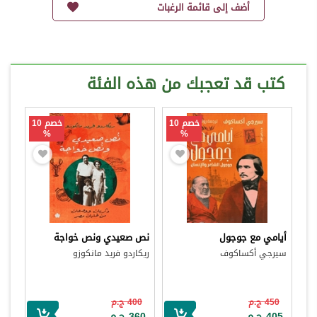
أضف إلى قائمة الرغبات
كتب قد تعجبك من هذه الفئة
خصم 10
خصم 10
%
%
أيامي مع جوجول
نص صعيدي ونص خواجة
سيرجي أكساكوف
ريكاردو فريد مانكوزو
450 ج.م
400 ج.م
405 ج.م
360 ج.م