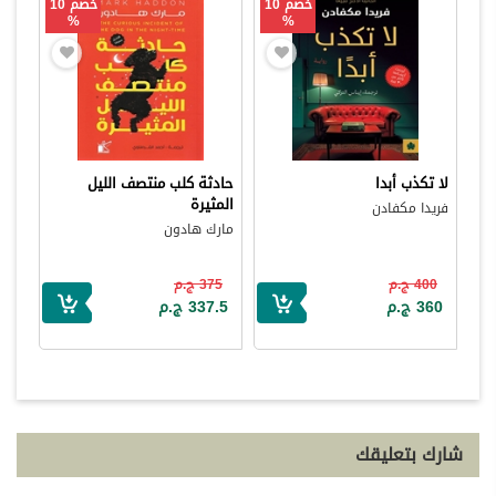
خصم 10
خصم 10
%
%
لا تكذب أبدا
حادثة كلب منتصف الليل
المثيرة
فريدا مكفادن
مارك هادون
400 ج.م
375 ج.م
360 ج.م
337.5 ج.م
شارك بتعليقك