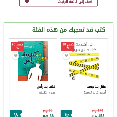
أضف إلى قائمة الرغبات
كتب قد تعجبك من هذه الفئة
خصم 10
خصم 20
%
%
عقل بلا جسد
كتف بلا رأس
أحمد خالد توفيق
بدوى خليفة
170 ج.م
85 ج.م
153 ج.م
68 ج.م