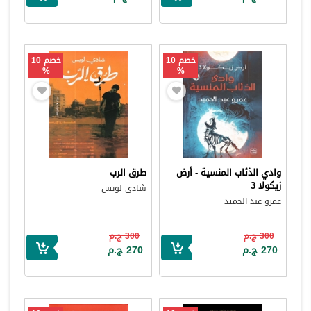
خصم 10
خصم 10
%
%
وادي الذئاب المنسية - أرض
طرق الرب
زيكولا 3
شادي لويس
عمرو عبد الحميد
300 ج.م
300 ج.م
270 ج.م
270 ج.م