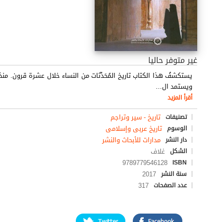
غير متوفر حاليا
يستكشفُ هذا الكتاب تاريخ المُحَدِّثات من النساء خلال عشرة قرون. منذ
ويستمد ال
…
أقرأ المزيد
تاريخ - سير وتراجم
تصنيفات
تاريخ عربى وإسلامى
الوسوم
مدارات للأبحاث والنشر
دار النشر
غلاف
الشكل
9789779546128
ISBN
2017
سنة النشر
317
عدد الصفحات