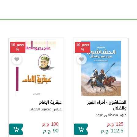
خصم 10
خصم 10
%
%
الحشاشون - أمراء الفجر
عبقرية الإمام
والضلال
عباس محمود العقاد
عبود مصطفى عبود
125 ج.م
100 ج.م
112.5 ج.م
90 ج.م