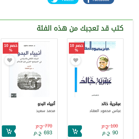
كتب قد تعجبك من هذه الفئة
خصم 10
خصم 10
%
%
عبقرية خالد
أنبياء البدو
عباس محمود العقاد
محمد سعيد
100 ج.م
770 ج.م
90 ج.م
693 ج.م