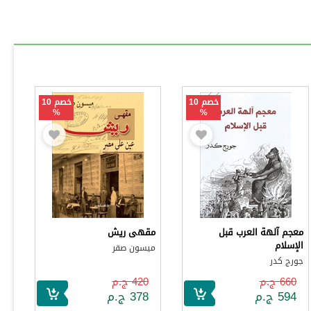
خصم 10
خصم 10
%
%
معجم آلهة العرب قبل
مقهى ريش
الإسلام
ميسون صقر
جورج كدر
660 ج.م
420 ج.م
594 ج.م
378 ج.م