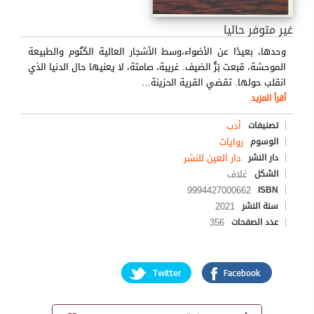
غير متوفر حاليا
وحدها، بعيدًا عن الأضواء،وسط الأشجار العالية الكَتُوم والطبيعة
الموحشة، قبعت بَرُّ الضيف. غريبة، صامتة، لا يعنيها حال الدنيا الذي
انقلب حولها. تقضي القرية الحزينة
…
أقرأ المزيد
أدب
تصنيفات
روايات
الوسوم
دار العين للنشر
دار النشر
غلاف
الشكل
9994427000662
ISBN
2021
سنة النشر
356
عدد الصفحات