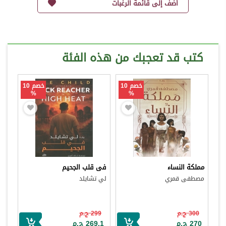
أضف إلى قائمة الرغبات
كتب قد تعجبك من هذه الفئة
خصم 10
خصم 10
%
%
مملكة النساء
فى قلب الجحيم
مصطفى قمري
لي تشايلد
300 ج.م
299 ج.م
270 ج.م
269.1 ج.م