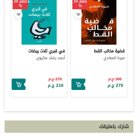
خصم 10
خصم 20
%
%
قضية مخالب القط
في قبري ثلاث بيضات
ميرنا المهدي
أحمد رشاد مكيوى
300 ج.م
270 ج.م
270 ج.م
216 ج.م
شارك بتعليقك