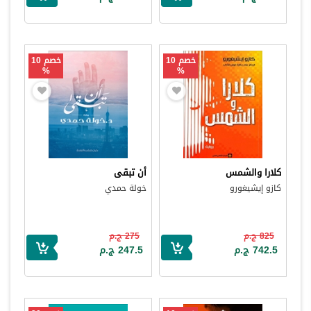
خصم 10
خصم 10
%
%
كلارا والشمس
أن تبقى
كازو إيشيغورو
خولة حمدي
825 ج.م
275 ج.م
742.5 ج.م
247.5 ج.م