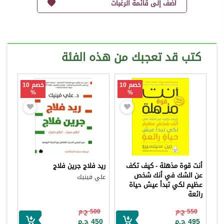
أضف إلى قائمة الرغبات
كتب قد تعجبك من هذه الفئة
خصم 10
خصم 10
%
%
أنت قوة مذهلة - كيف تكف
ريد فلاج جرين فلاج
عن الشك في أنك شخص
علي فينيك
عظيم لكي تبدأ عيش حياة
رائعة
جين سينسيرو
550 ج.م
500 ج.م
495 ج.م
450 ج.م