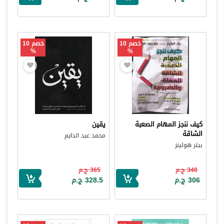
خصم 10
خصم 10
%
%
كيف ننجز المهام الصعبة
يقين
الشاقة
محمد عبد الدايم
بيتر هولينز
340 ج.م
365 ج.م
306 ج.م
328.5 ج.م