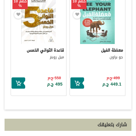
خصم 10
خصم 10
%
%
معضلة الفيل
قاعدة الثواني الخمس
جو براون
ميل روبنز
499 ج.م
550 ج.م
449.1 ج.م
495 ج.م
شارك بتعليقك