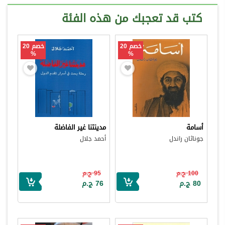
كتب قد تعجبك من هذه الفئة
خصم 20
خصم 20
%
%
أسامة
مدينتنا غير الفاضلة
جوناثان راندل
أحمد جلال
100 ج.م
95 ج.م
80 ج.م
76 ج.م