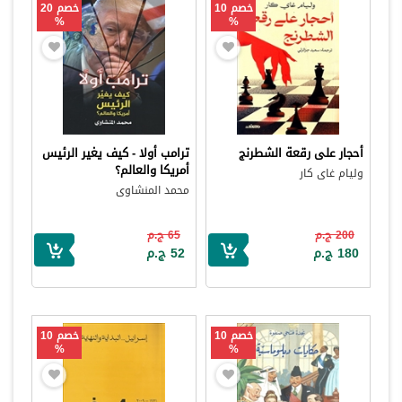
خصم 10
خصم 20
%
%
أحجار على رقعة الشطرنج
ترامب أولا - كيف يغير الرئيس
أمريكا والعالم؟
وليام غاى كار
محمد المنشاوى
200 ج.م
65 ج.م
180 ج.م
52 ج.م
خصم 10
خصم 10
%
%