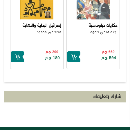
حكايات دبلوماسية
إسرائيل البداية والنهاية
نجدة فتحي صفوة
مصطفى محمود
660 ج.م
200 ج.م
594 ج.م
180 ج.م
شارك بتعليقك