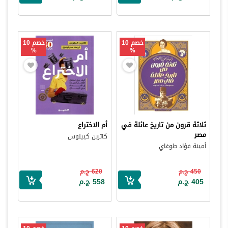
خصم 10
خصم 10
%
%
ثلاثة قرون من تاريخ عائلة في
أم الاختراع
مصر
كاترين كييلوس
أمينة فؤاد طوغاي
450 ج.م
620 ج.م
405 ج.م
558 ج.م