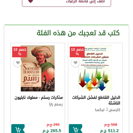
أضف إلى قائمة الرغبات
كتب قد تعجبك من هذه الفئة
خصم 10
خصم 10
%
%
الدليل القاطع لفشل الشركات
مذكرات رستم - مملوك نابليون
الناشئة
رستم رازا
كارستن أ. ليكسا
568 ج.م
295 ج.م
511.2 ج.م
265.5 ج.م