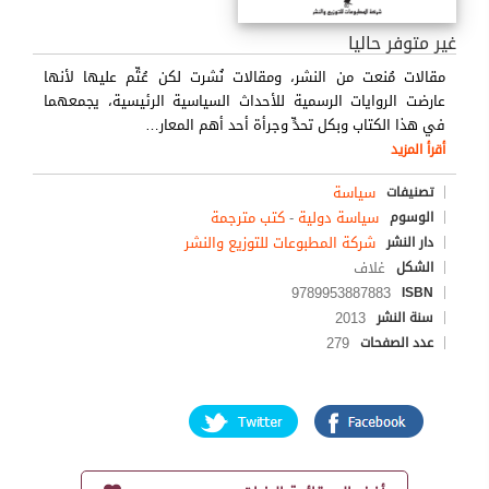
غير متوفر حاليا
مقالات مُنعت من النشر، ومقالات نُشرت لكن عُتِّم عليها لأنها
عارضت الروايات الرسمية للأحداث السياسية الرئيسية، يجمعهما
في هذا الكتاب وبكل تحدٍّ وجرأة أحد أهم المعار
…
أقرأ المزيد
سياسة
تصنيفات
سياسة دولية
-
كتب مترجمة
الوسوم
شركة المطبوعات للتوزيع والنشر
دار النشر
غلاف
الشكل
9789953887883
ISBN
2013
سنة النشر
279
عدد الصفحات