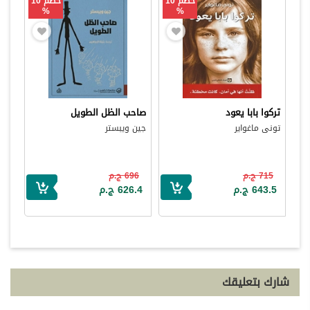
خصم 10
خصم 10
%
%
تركوا بابا يعود
صاحب الظل الطويل
تونى ماغواير
جين ويبستر
715 ج.م
696 ج.م
643.5 ج.م
626.4 ج.م
شارك بتعليقك